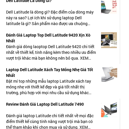
Dell Latitude Là Dòng Gì?
Thời lượng pin lớn
Dell Latitude là dòng gì? Đặc điểm của dòng máy
Cấu hình máy dell latitude mạnh mẽ, ổn định
này ra sao? Lợi ích khi sử dụng laptop Dell
latitude là gì? Sản phẩm nào được ưa chuộng
Tốc độ xử lý nhanh chóng
nhất? XEM NGAY.
Đánh Giá Laptop Top Dell Latitude 9420 Xịn Xò
Khả năng bảo mật vượt trội
Nhất
Bàn phím có độ nảy cao
Đánh giá dòng laoptop Dell Latitude 9420 chi tiết
nhất về thiết kế, tính năng kèm theo nhiều ưu điểm
Phân biệt các dòng laptop Dell Latitude
vượt trội khác mà bạn không nên bỏ qua. XEM
NGAY.
Dòng laptop Dell Latitude 3000 Series
Laptop Dell Latitude Xách Tay Mỏng Nhẹ Giá Tốt
Dòng Latitude 5000 Series
Nhất
Bật mí top những mẫu laptop Latitude xách tay
Dòng laptop Dell Latitude 7000 Series
mỏng nhẹ với thiết kế đẹp và giá tốt nhất thị
trường, phù hợp với mọi nhu cầu sử dụng khác
Dòng laptop Latitude 9000 Series
nhau. XEM NGAY.
Review Đánh Giá Laptop Dell Latitude 7490
Có nên mua máy tính dell latitude không
Thanh Giác - địa điểm chuyên cung cấp laptop
Đánh giá laptop Latitude chi tiết nhất về mọi đặc
chính hãng giá tốt
điểm thiết kế cùng tính năng vượt trội mà bạn có
thể tham khảo khi chọn mua và sử dụng. XEM