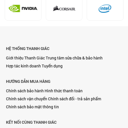
HỆ THỐNG THANH GIÁC
Giới thiệu Thanh Giác
Trung tâm sửa chữa & bảo hành
Hợp tác kinh doanh
Tuyển dụng
Ngoài những dòng trên thì chiếc Latitude Rugged 7220
HƯỚNG DẪN MUA HÀNG
cũng khá nổi bật
Chính sách bảo hành
Hình thức thanh toán
Vậy còn gì về máy latitude mà chúng ta chưa biết
Chính sách vận chuyển
Chính sách đổi - trả sản phẩm
thì hãy cùng Thanh Giác tìm hiểu xem latitude có
Chính sách bảo mật thông tin
những gì đặc biệt nhé.
KẾT NỐI CÙNG THANH GIÁC
Laptop Dell Latitude có điểm gì