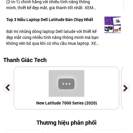
(2-in-1) chính hãng với nhiều tính năng thông
chuyên nghiệp bằng laptop nhờ sở hữu cấu hình
minh, thiết kế đẹp mắt, giá thành tốt nhất. XEM
vượt trội đáp , và bạn hoàn toàn có thể sở hữu
NGAY.
ngay sản phẩm laptop Latitude chính hãng với giá
Top 3 Mẫu Laptop Dell Latitude Bán Chạy Nhất
tốt ưu đãi tại Thanh Giác.
Bật mí những dòng laptop Dell latude với thiết kế
đẹp mắt cùng nhiều tính năng thông minh mà bạn
Latitude là một chiếc
laptop dell
với đa dạng phân
không nên bỏ qua khi có nhu cầu mua laptop. XEM
khúc, cấu hình hướng tới đối tượng học sinh, sinh
NGAY
viên cũng như nhân viên văn phòng tầm trung. Ra
Thanh Giác Tech
đời năm 1994, Dell Latitude được đánh giá khá tốt
vì nhiều tính năng ưu việt. Với sự đa dạng trong
dòng máy: 3000, 5000, 7000, rugged series, ngoài
ra thì còn các dòng phụ như dell latitude E, D, XFR,
XT, Z,...
New Latitude 7000 Series (2020)
Thương hiệu phân phối