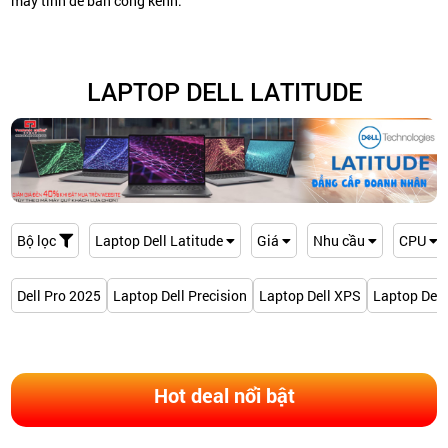
máy tính để bàn cồng kềnh.
LAPTOP DELL LATITUDE
Bộ lọc
Laptop Dell Latitude
Giá
Nhu cầu
CPU
Dell Pro 2025
Laptop Dell Precision
Laptop Dell XPS
Laptop Dell
Hot deal nổi bật