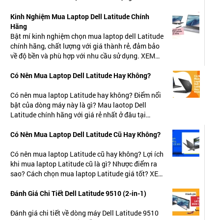
NGAY.
Kinh Nghiệm Mua Laptop Dell Latitude Chính
Dell là tập đoàn có danh tiếng về laptop, hãng cho
Hãng
ra các dòng máy phù hợp với nhiều người dùng
Bật mí kinh nghiệm chọn mua laptop dell Latitude
chính hãng, chất lượng với giá thành rẻ, đảm bảo
trên thế giới, từ dòng vostro cho đến xps hay dell
về độ bền và phù hợp với nhu cầu sử dụng. XEM
latitude. Trong bài viết dưới đây chúng ta cùng tìm
NGAY.
hiểu dòng
laptop
dell latitude
, đây là dòng sản
Có Nên Mua Laptop Dell Latitude Hay Không?
phẩm laptop định hướng cho các doanh nhân và
Có nên mua laptop Latitude hay không? Điểm nổi
công ty lớn. Với bề ngoài được thiết kế sang trọng
bật của dòng máy này là gì? Mau laotop Dell
linh hoạt kết hợp với phần cứng cao cấp hiệu suất
Latitude chính hãng với giá rẻ nhất ở đâu tại
ổn thì laptop Dell Latitude được xem là lựa chọn
TPHCM? XEM NGAY.
Có Nên Mua Laptop Dell Latitude Cũ Hay Không?
tuyệt vời cho nhiều công ty.
Có nên mua laptop Latitude cũ hay không? Lợi ích
Laptop Dell Latitude dòng máy
khi mua laptop Latitude cũ là gì? Nhược điểm ra
doanh nhân chất lượng
sao? Cách chọn mua laptop Latitude giá tốt? XEM
NGAY.
Đánh Giá Chi Tiết Dell Latitude 9510 (2-in-1)
Laptop Dell Latitude
là lựa chọn vô cùng hợp lý
cho các doanh nhân và những người làm việc
Đánh giá chi tiết về dòng máy Dell Latitude 9510