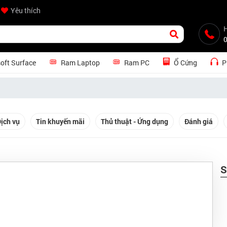
Yêu thích
H
oft Surface
Ram Laptop
Ram PC
Ổ Cứng
P
ịch vụ
Tin khuyến mãi
Thủ thuật - Ứng dụng
Đánh giá
S