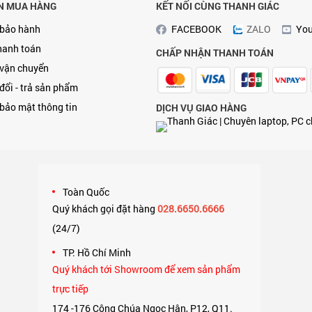
N MUA HÀNG
KẾT NỐI CÙNG THANH GIÁC
 bảo hành
FACEBOOK
ZALO
Yo
hanh toán
CHẤP NHẬN THANH TOÁN
 vận chuyển
đổi - trả sản phẩm
bảo mật thông tin
DỊCH VỤ GIAO HÀNG
Toàn Quốc
Quý khách gọi đặt hàng
028.6650.6666
(24/7)
,
TP. Hồ Chí Minh
Quý khách tới Showroom để xem sản phẩm
trực tiếp
174 -176 Công Chúa Ngọc Hân, P12, Q11.