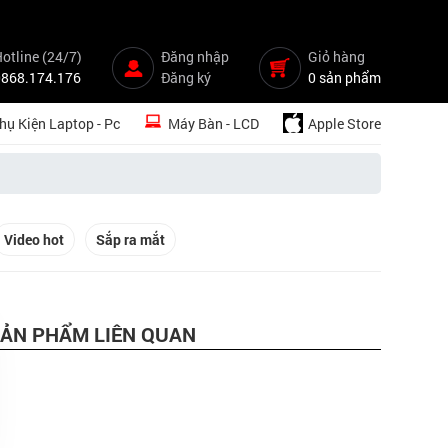
otline (24/7)
Đăng nhập
Giỏ hàng
0868.174.176
Đăng ký
0 sản phẩm
hụ Kiện Laptop - Pc
Máy Bàn - LCD
Apple Store
Video hot
Sắp ra mắt
ẢN PHẨM LIÊN QUAN