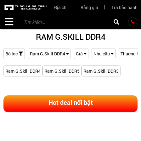
Địa chỉ
Bảng giá
Tra bảo hành
RAM G.SKILL DDR4
Bộ lọc
Ram G.Skill DDR4
Giá
Nhu cầu
Thương hi
Ram G.Skill DDR4
Ram G.Skill DDR5
Ram G.Skill DDR3
Hot deal nổi bật