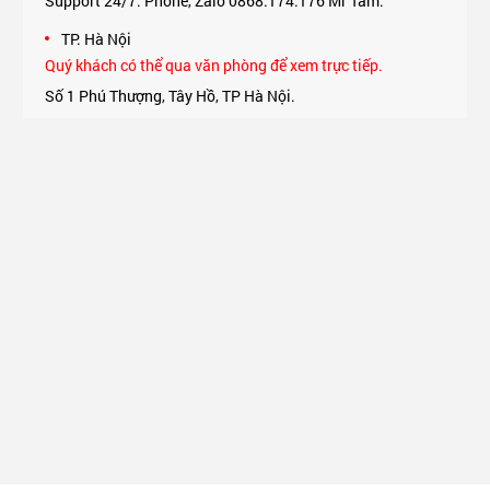
Support 24/7: Phone, Zalo 0868.174.176 Mr Tâm.
TP. Hà Nội
Quý khách có thể qua văn phòng để xem trực tiếp.
Số 1 Phú Thượng, Tây Hồ, TP Hà Nội.
Support 24/7: Phone, Zalo 0975.174.176 Mr An