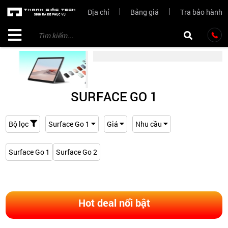
Địa chỉ
Bảng giá
Tra bảo hành
SURFACE GO 1
Bộ lọc
Surface Go 1
Giá
Nhu cầu
Surface Go 1
Surface Go 2
Hot deal nổi bật