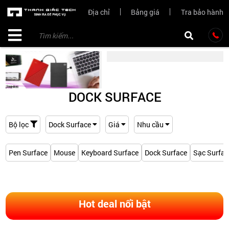
Địa chỉ
Bảng giá
Tra bảo hành
DOCK SURFACE
Bộ lọc
Dock Surface
Giá
Nhu cầu
Pen Surface
Mouse
Keyboard Surface
Dock Surface
Sạc Surfac
Hot deal nổi bật