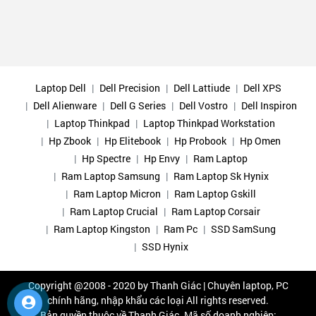
Laptop Dell
Dell Precision
Dell Lattiude
Dell XPS
Dell Alienware
Dell G Series
Dell Vostro
Dell Inspiron
Laptop Thinkpad
Laptop Thinkpad Workstation
Hp Zbook
Hp Elitebook
Hp Probook
Hp Omen
Hp Spectre
Hp Envy
Ram Laptop
Ram Laptop Samsung
Ram Laptop Sk Hynix
Ram Laptop Micron
Ram Laptop Gskill
Ram Laptop Crucial
Ram Laptop Corsair
Ram Laptop Kingston
Ram Pc
SSD SamSung
SSD Hynix
Copyright @2008 - 2020 by
Thanh Giác | Chuyên laptop, PC
chính hãng, nhập khẩu các loại
All rights reserved.
Bản quyền thuộc về Thanh Giác. Mã số doanh nghiệp: