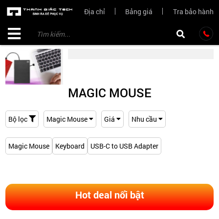
Địa chỉ
Bảng giá
Tra bảo hành
MAGIC MOUSE
Bộ lọc
Magic Mouse
Giá
Nhu cầu
Magic Mouse
Keyboard
USB-C to USB Adapter
Hot deal nổi bật