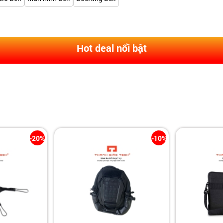
Hot deal nổi bật
-20%
-10%