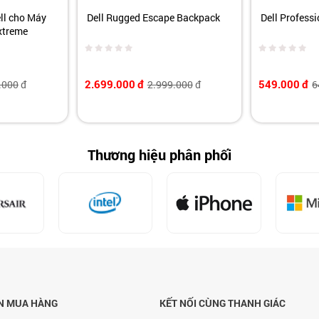
ll cho Máy
Dell Rugged Escape Backpack
Dell Professi
xtreme
2.699.000
đ
549.000
đ
.000
đ
2.999.000
đ
6
Thương hiệu phân phối
N MUA HÀNG
KẾT NỐI CÙNG THANH GIÁC