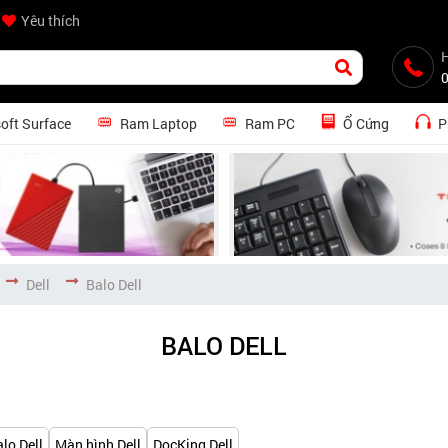
Yêu thích
H
oft Surface
Ram Laptop
Ram PC
Ổ Cứng
P
Dell
Balo Dell
BALO DELL
lo Dell
Màn hình Dell
DocKing Dell