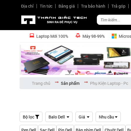
Địa chỉ
Tin tức
Bảng giá
Tra bảo hành
Trả góp
Laptop Mới 100%
Máy 98-99%
Micros
Trang chủ
Sản phẩm
Phụ Kiện Laptop - Pc
Bộ lọc
Balo Dell
Giá
Nhu cầu
Pen Dell
Sạc Dell
Pin Dell
Bàn phím Dell
Chuột Dell
Ba