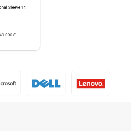
onal Sleeve 14
49.000
đ