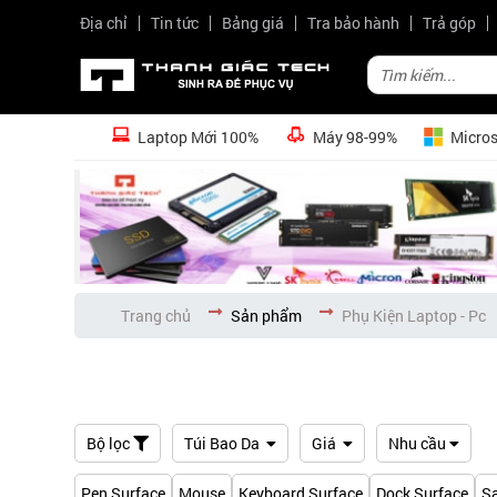
Địa chỉ
Tin tức
Bảng giá
Tra bảo hành
Trả góp
Laptop Mới 100%
Máy 98-99%
Micros
Trang chủ
Sản phẩm
Phụ Kiện Laptop - Pc
Bộ lọc
Túi Bao Da
Giá
Nhu cầu
Pen Surface
Mouse
Keyboard Surface
Dock Surface
S