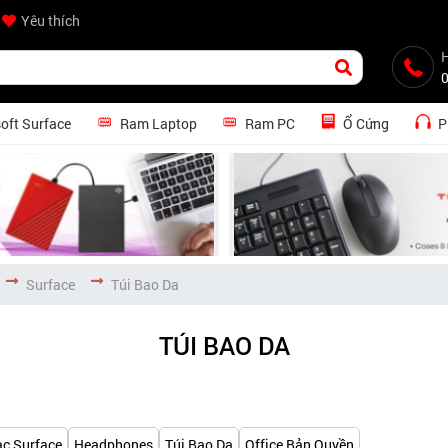
Yêu thích
H
oft Surface
Ram Laptop
Ram PC
Ổ Cứng
P
Surface
Túi Bao Da
TÚI BAO DA
ạc Surface
Headphones
Túi Bao Da
Office Bản Quyền