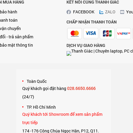
N MUA HÀNG
KẾT NỐI CÙNG THANH GIÁC
 bảo hành
FACEBOOK
ZALO
Yo
hanh toán
CHẤP NHẬN THANH TOÁN
 vận chuyển
đổi - trả sản phẩm
bảo mật thông tin
DỊCH VỤ GIAO HÀNG
Toàn Quốc
Quý khách gọi đặt hàng
028.6650.6666
(24/7)
,
TP. Hồ Chí Minh
Quý khách tới Showroom để xem sản phẩm
trực tiếp
174 -176 Công Chúa Ngọc Hân, P12, Q11.