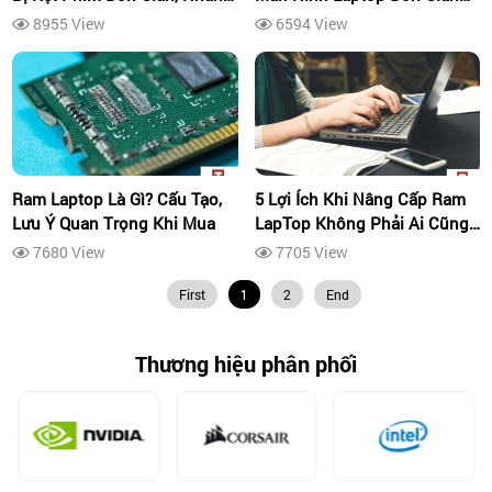
Nhất
Nhất
8955 View
6594 View
Ram Laptop Là Gì? Cấu Tạo,
5 Lợi Ích Khi Nâng Cấp Ram
Lưu Ý Quan Trọng Khi Mua
LapTop Không Phải Ai Cũng
Biết
7680 View
7705 View
First
1
2
End
Thương hiệu phân phối