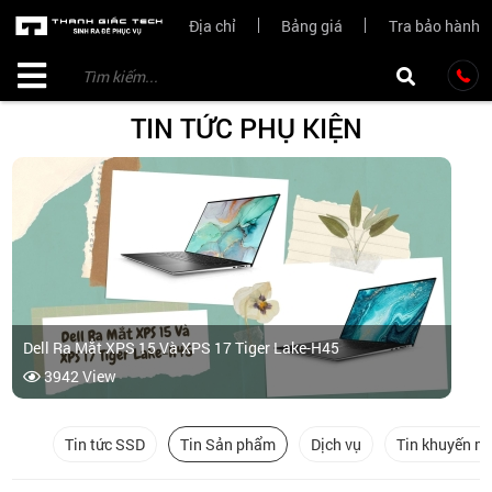
Địa chỉ
Bảng giá
Tra bảo hành
TIN TỨC PHỤ KIỆN
Dell Ra Mắt XPS 15 Và XPS 17 Tiger Lake-H45
3942 View
Tin tức SSD
Tin Sản phẩm
Dịch vụ
Tin khuyến m