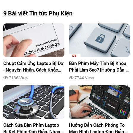
9 Bài viết Tin tức Phụ Kiện
Chuột Cảm Ứng Laptop Bị Đơ
Bàn Phím Máy Tính Bị Khóa
- Nguyên Nhân, Cách Khắc
Phải Làm Sao? [Hướng Dẫn A-
Phục Nhanh
Z]
7136 View
7744 View
Cách Sửa Bàn Phím Laptop
Hướng Dẫn Cách Phóng To
Bị Kẹt Phím Đơn Giản, Nhanh
Màn Hình Laptop Đơn Giản