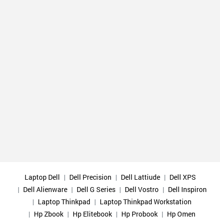
Support 24/7: Phone, Zalo 0975.174.176 Mr An
Laptop Dell
Dell Precision
Dell Lattiude
Dell XPS
Dell Alienware
Dell G Series
Dell Vostro
Dell Inspiron
Laptop Thinkpad
Laptop Thinkpad Workstation
Hp Zbook
Hp Elitebook
Hp Probook
Hp Omen