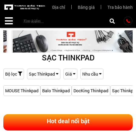
Địa chỉ
Bảng giá
Tra bảo hành
SẠC THINKPAD
Bộ lọc
Sạc Thinkpad
Giá
Nhu cầu
MOUSE Thinkpad
Balo Thinkpad
DocKing Thinkpad
Sạc Thinkp
Hot deal nổi bật