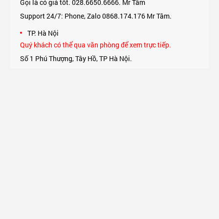
Gọi là có giá tốt. 028.6650.6666. Mr Tâm
Support 24/7: Phone, Zalo 0868.174.176 Mr Tâm.
TP. Hà Nội
Quý khách có thể qua văn phòng để xem trực tiếp.
Số 1 Phú Thượng, Tây Hồ, TP Hà Nội.
Support 24/7: Phone, Zalo 0975.174.176 Mr An