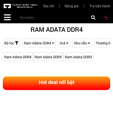
Địa chỉ
Bảng giá
Tra bảo hành
RAM ADATA DDR4
Bộ lọc
Ram Adata DDR4
Giá
Nhu cầu
Thương hi
Ram Adata DDR4
Ram Adata DDR5
Ram Adata DDR3
Hot deal nổi bật