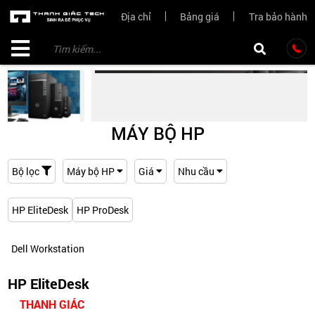
Địa chỉ
Bảng giá
Tra bảo hành
MÁY BỘ HP
Bộ lọc
Máy bộ HP
Giá
Nhu cầu
HP EliteDesk
HP ProDesk
Dell Workstation
HP EliteDesk
THANH GIÁC