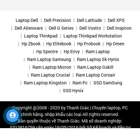
Laptop Dell
Dell Precision
Dell Lattiude
Dell XPS
Dell Alienware
Dell G Series
Dell Vostro
Dell Inspiron
Laptop Thinkpad
Laptop Thinkpad Workstation
Hp Zbook
Hp Elitebook
Hp Probook
Hp Omen
Hp Spectre
Hp Envy
Ram Laptop
Ram Laptop Samsung
Ram Laptop Sk Hynix
Ram Laptop Micron
Ram Laptop Gskill
Ram Laptop Crucial
Ram Laptop Corsair
Ram Laptop Kingston
Ram Pc
SSD SamSung
SSD Hynix
Copyright @2008 - 2020 by
Thanh Giác | Chuyên laptop, PC
chính hãng, nhập khẩu các loại
All rights reserved.
Bản quyền thuộc về Thanh Giác. Mã số doanh nghiệp:
0313816759 cấp ngày 19/05/2016 bởi Sở Kế hoạch và Đầu tư
TP.HCM