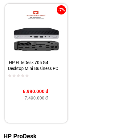
-7%
HP EliteDesk 705 G4
Desktop Mini Business PC
6.990.000
đ
7.490.000
đ
HP ProDesk