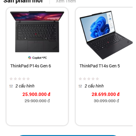
Sản phẩm mới
Xem Thêm
ThinkPad P14s Gen 6
ThinkPad T14s Gen 5
2 cấu hình
2 cấu hình
25.900.000
đ
28.699.000
đ
29.900.000
đ
30.099.000
đ