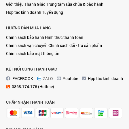
2016. Với tiêu chí vươn lên là nhà cung cấp hàng đầu về
Giới thiệu Thanh Giác
Trung tâm sửa chữa & bảo hành
laptop, máy tính bảng, điện thoại, linh kiện máy tính. Với
Hợp tác kinh doanh
Tuyển dụng
máy tính xách tay chúng tôi tập chung phân khúc laptop
dành cho doanh nhân, doanh nghiệp, Laptop gaming đến
HƯỚNG DẪN MUA HÀNG
từ các thương hiệu nổi tiếng như Dell, Hp, Lenovo, Asus,
Chính sách bảo hành
Hình thức thanh toán
Msi, Toshiba, Acer, Với linh kiện máy tính như SSD, HDD,
Chính sách vận chuyển
Chính sách đổi - trả sản phẩm
RAM, thẻ nhớ chúng tôi là nhà phân phối chính hãng các
Chính sách bảo mật thông tin
thương hiệu nổi tiếng như Samsung, Intel, Toshiba, ,
Crucial, Sandisk, Liteon, Corsair, Hynix.
KẾT NỐI CÙNG THANH GIÁC
FACEBOOK
ZALO
Youtube
Hợp tác kinh doanh
0868.174.176 (Hotline)
CHẤP NHẬN THANH TOÁN