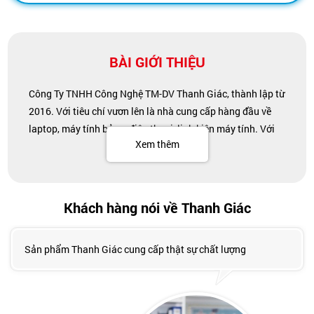
BÀI GIỚI THIỆU
Công Ty TNHH Công Nghệ TM-DV Thanh Giác, thành lập từ
2016. Với tiêu chí vươn lên là nhà cung cấp hàng đầu về
laptop, máy tính bảng, điện thoại, linh kiện máy tính. Với
Xem thêm
máy tính xách tay chúng tôi tập chung phân khúc laptop
dành cho doanh nhân, doanh nghiệp, Laptop gaming đến
từ các thương hiệu nổi tiếng như Dell, Hp, Lenovo, Asus,
Msi, Toshiba, Acer, Với linh kiện máy tính như SSD, HDD,
Khách hàng nói về Thanh Giác
RAM, thẻ nhớ chúng tôi là nhà phân phối chính hãng các
thương hiệu nổi tiếng như Samsung, Intel, Toshiba, ,
Sản phẩm Thanh Giác cung cấp thật sự chất lượng
Crucial, Sandisk, Liteon, Corsair, Hynix…
Thanh Giác
xin chân thành cảm ơn quý khách hàng đã tin
tưởng và mua hàng của Công ty chúng tôi, để đáp ứng sự
ủng hộ của qúy khách hàng, Công ty chúng tôi cam kết sẽ