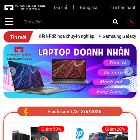
Địa chỉ
Bảng giá
Tra bảo hành
l Precision thiết kế đồ họa chuyên nghiệp.
Samsung Galaxy Book, Book
Tin mới
Flash sale 1/3- 2/5/2026
Giảm 50%
Giảm 20%