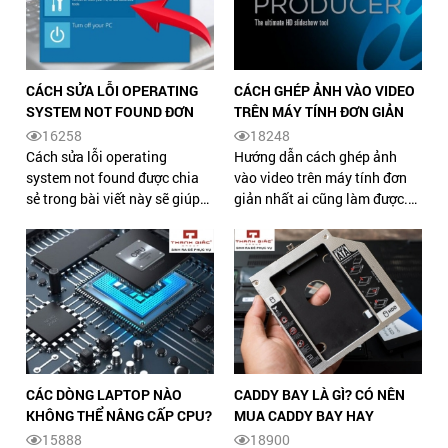
CÁCH SỬA LỖI OPERATING
CÁCH GHÉP ẢNH VÀO VIDEO
SYSTEM NOT FOUND ĐƠN
TRÊN MÁY TÍNH ĐƠN GIẢN
GIẢN, NHANH CHÓNG
NHẤT
16258
18248
Cách sửa lỗi operating
Hướng dẫn cách ghép ảnh
system not found được chia
vào video trên máy tính đơn
sẻ trong bài viết này sẽ giúp
giản nhất ai cũng làm được.
bạn xử lý lỗi một cách nhanh
Xem ngay bài viết và bỏ túi
chóng, đơn giản. XEM NGAY.
nhiều thông tin thú vị từ
Thanh Giác nhé.
CÁC DÒNG LAPTOP NÀO
CADDY BAY LÀ GÌ? CÓ NÊN
KHÔNG THỂ NÂNG CẤP CPU?
MUA CADDY BAY HAY
KHÔNG?
15888
18900