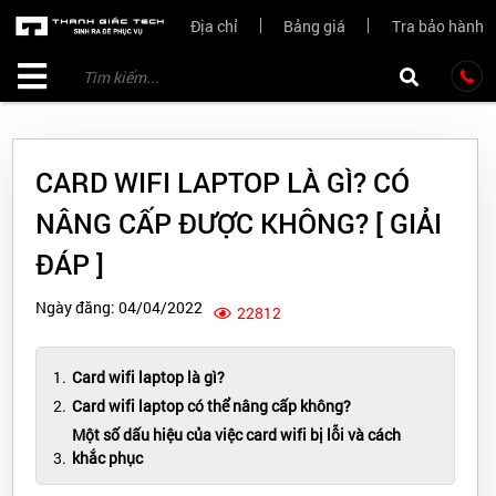
Địa chỉ
Bảng giá
Tra bảo hành
CARD WIFI LAPTOP LÀ GÌ? CÓ
NÂNG CẤP ĐƯỢC KHÔNG? [ GIẢI
ĐÁP ]
Ngày đăng: 04/04/2022
22812
Card wifi laptop là gì?
Card wifi laptop có thể nâng cấp không?
Một số dấu hiệu của việc card wifi bị lỗi và cách
khắc phục