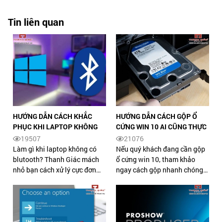
Tin liên quan
HƯỚNG DẪN CÁCH KHẮC
HƯỚNG DẪN CÁCH GỘP Ổ
PHỤC KHI LAPTOP KHÔNG
CỨNG WIN 10 AI CŨNG THỰC
CÓ BLUETOOTH
HIỆN ĐƯỢC
19507
21076
Làm gì khi laptop không có
Nếu quý khách đang cần gộp
blutooth? Thanh Giác mách
ổ cứng win 10, tham khảo
nhỏ bạn cách xử lý cực đơn
ngay cách gộp nhanh chóng,
giản làm xuất hiện bluetooth
đơn giản và đúng kỹ thuật sẽ
không phải ai cũng biết, theo
được Thanh Giác chia sẻ
dõi bài viết nhé.
trong bài viết dưới đây.