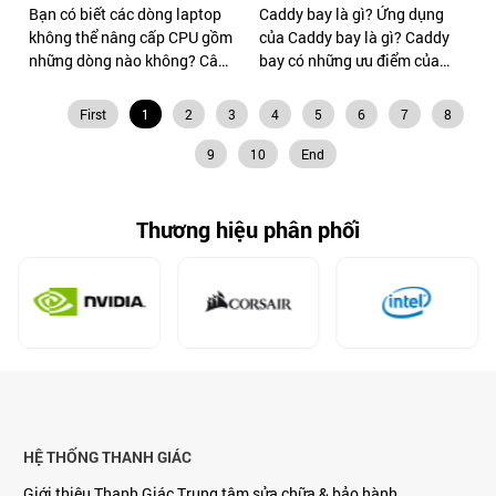
Bạn có biết các dòng laptop
Caddy bay là gì? Ứng dụng
không thể nâng cấp CPU gồm
của Caddy bay là gì? Caddy
những dòng nào không? Câu
bay có những ưu điểm của
trả lời sẽ được Thanh Giác
sản phẩm mà bạn chưa hiểu?
giải đáp ngay bên dưới.
Hãy cùng Thanh Giác tìm
First
1
2
3
4
5
6
7
8
hiểu qua bài viết sau.
9
10
End
Thương hiệu phân phối
HỆ THỐNG THANH GIÁC
Giới thiệu Thanh Giác
Trung tâm sửa chữa & bảo hành