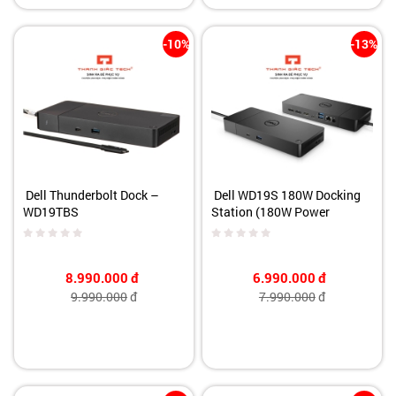
-10%
-13%
Dell Thunderbolt Dock –
Dell WD19S 180W Docking
WD19TBS
Station (180W Power
Delivery) USB-C, HDMI, Dual
DisplayPort, Black
8.990.000
đ
6.990.000
đ
9.990.000
đ
7.990.000
đ