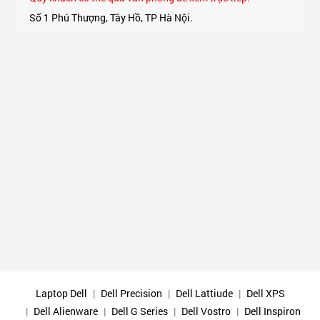
Số 1 Phú Thượng, Tây Hồ, TP Hà Nội.
Support 24/7: Phone, Zalo 0975.174.176 Mr An
Laptop Dell
Dell Precision
Dell Lattiude
Dell XPS
Dell Alienware
Dell G Series
Dell Vostro
Dell Inspiron