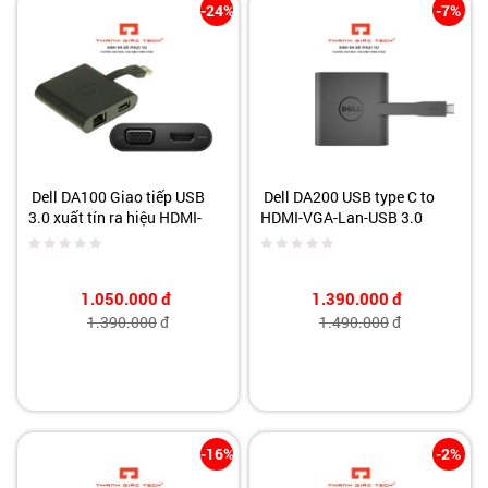
-24%
-7%
Dell DA100 Giao tiếp USB
Dell DA200 USB type C to
3.0 xuất tín ra hiệu HDMI-
HDMI-VGA-Lan-USB 3.0
VGA-Lan-USB 2.0
1.050.000
đ
1.390.000
đ
1.390.000
đ
1.490.000
đ
-16%
-2%