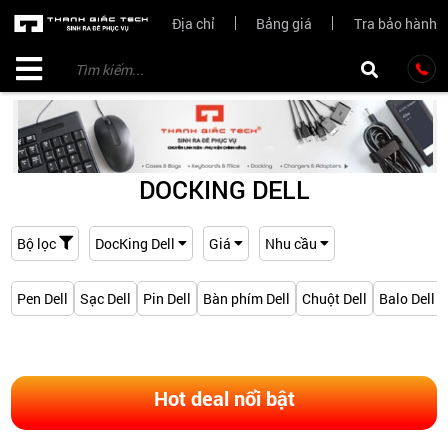
Địa chỉ
Bảng giá
Tra bảo hành
DOCKING DELL
Bộ lọc
DocKing Dell
Giá
Nhu cầu
Pen Dell
Sạc Dell
Pin Dell
Bàn phím Dell
Chuột Dell
Balo Dell
Hot deal nổi bật