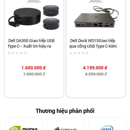
Dell DA300 Giao tiếp USB
Dell Dock WD15Giao tiếp
Type C– Xuất tín hiệu ra
qua cổng USB Type C Kèm
HDMI , VGA , Lan , USB 3.0,
Adapter 180w
USB C- Hỗ Trợ Xuất 4K
1.600.000
đ
4.199.000
đ
1.900.000
đ
4.299.000
đ
Thương hiệu phân phối