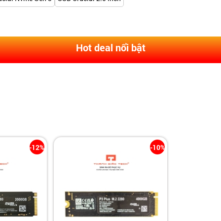
Hot deal nổi bật
-12%
-10%