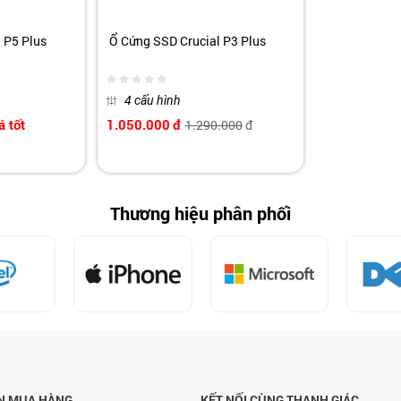
 P5 Plus
Ổ Cứng SSD Crucial P3 Plus
4 cấu hình
á tốt
1.050.000
đ
1.290.000
đ
Thương hiệu phân phối
N MUA HÀNG
KẾT NỐI CÙNG THANH GIÁC