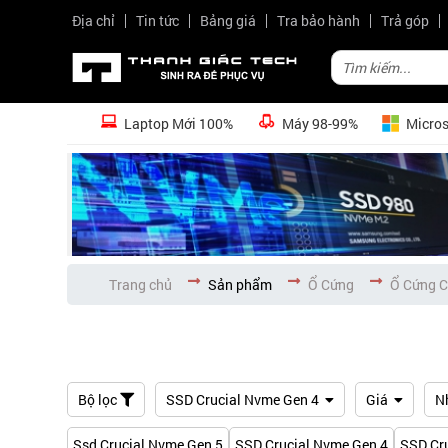
Địa chỉ
Tin tức
Bảng giá
Tra bảo hành
Trả góp
Laptop Mới 100%
Máy 98-99%
Micros
Trang chủ
Sản phẩm
Ổ Cứng
Ổ Cứng C
Bộ lọc
SSD Crucial Nvme Gen 4
Giá
N
Ssd Crucial Nvme Gen 5
SSD Crucial Nvme Gen 4
SSD Cr