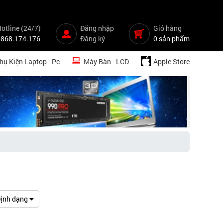
otline (24/7)
Đăng nhập
Giỏ hàng
0868.174.176
Đăng ký
0 sản phẩm
hụ Kiện Laptop - Pc
Máy Bàn - LCD
Apple Store
ịnh dạng