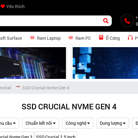
Yêu thích
H
oft Surface
Ram Laptop
Ram PC
Ổ Cứng
P
rucial
SSD Crucial Nvme Gen 4
SSD CRUCIAL NVME GEN 4
hu cầu
Chuẩn kết nối
Công nghệ
Dung lượng
Đ
ucial Nvme Gen 3
SSD Crucial 2.5 Inch