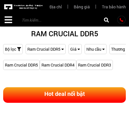
Địa chỉ
Bảng giá
Tra bảo hành
RAM CRUCIAL DDR5
Bộ lọc
Ram Crucial DDR5
Giá
Nhu cầu
Thương h
Ram Crucial DDR5
Ram Crucial DDR4
Ram Crucial DDR3
Hot deal nổi bật