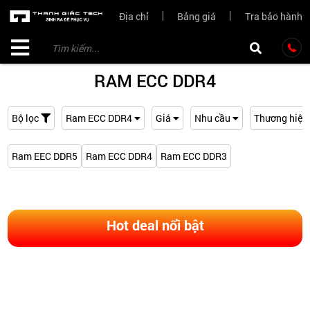
Địa chỉ
Bảng giá
Tra bảo hành
RAM ECC DDR4
Bộ lọc
Ram ECC DDR4
Giá
Nhu cầu
Thương hiệu
Ram EEC DDR5
Ram ECC DDR4
Ram ECC DDR3
Hot deal nổi bật