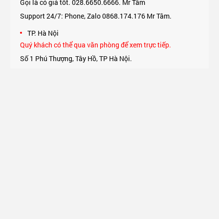
Gọi là có giá tốt. 028.6650.6666. Mr Tâm
Support 24/7: Phone, Zalo 0868.174.176 Mr Tâm.
TP. Hà Nội
Quý khách có thể qua văn phòng để xem trực tiếp.
Số 1 Phú Thượng, Tây Hồ, TP Hà Nội.
Support 24/7: Phone, Zalo 0975.174.176 Mr An