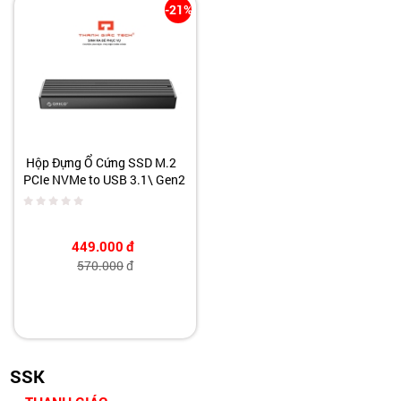
-21%
Hộp Đựng Ổ Cứng SSD M.2
PCIe NVMe to USB 3.1\ Gen2
Type-C
449.000
đ
570.000
đ
SSK