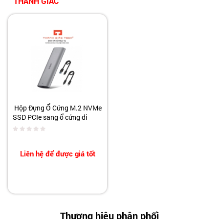
THANH GIÁC
Hộp Đựng Ổ Cứng M.2 NVMe
SSD PCIe sang ổ cứng di
động - SSK HE-C327 chuẩn
Type-C và USB 3.0 - 10Gbps
M2
Liên hệ để được giá tốt
Thương hiệu phân phối