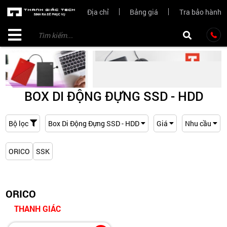
Địa chỉ
Bảng giá
Tra bảo hành
BOX DI ĐỘNG ĐỰNG SSD - HDD
Bộ lọc
Box Di Động Đựng SSD - HDD
Giá
Nhu cầu
ORICO
SSK
ORICO
THANH GIÁC