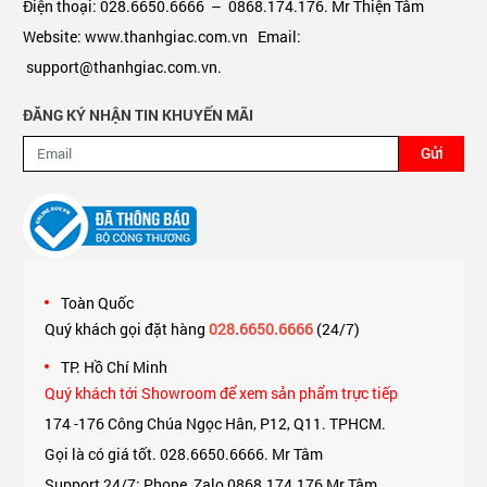
Điện thoại: 028.6650.6666 – 0868.174.176. Mr Thiện Tâm
Website: www.thanhgiac.com.vn Email:
support@thanhgiac.com.vn.
ĐĂNG KÝ NHẬN TIN KHUYẾN MÃI
Gửi
Toàn Quốc
Quý khách gọi đặt hàng
028.6650.6666
(24/7)
TP. Hồ Chí Minh
Quý khách tới Showroom để xem sản phẩm trực tiếp
174 -176 Công Chúa Ngọc Hân, P12, Q11. TPHCM.
Gọi là có giá tốt. 028.6650.6666. Mr Tâm
Support 24/7: Phone, Zalo 0868.174.176 Mr Tâm.