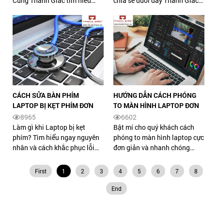
Cùng Thanh Giác tìm hiểu
chia sẻ dưới đây Thanh Giác
nguyên nhân và cách khắc
sẽ giúp bạn tìm rõ nguyên
phục lỗi chuột cảm ứng
nhân và cách khắc phục khi
laptop bị đơn qua bài viết
bàn phím máy tính bị khóa.
dưới đây.
CÁCH SỬA BÀN PHÍM
HƯỚNG DẪN CÁCH PHÓNG
LAPTOP BỊ KẸT PHÍM ĐƠN
TO MÀN HÌNH LAPTOP ĐƠN
GIẢN, NHANH NHẤT
GIẢN NHẤT
8965
6602
Làm gì khi Laptop bị kẹt
Bật mí cho quý khách cách
phím? Tìm hiểu ngay nguyên
phóng to màn hình laptop cực
nhân và cách khắc phục lỗi
đơn giản và nhanh chóng
laptop bị kẹt phím đơn giản,
cùng Thanh Giác qua bài viết
nhanh chóng cùng Thanh
dưới đây. Click xem ngay nhé.
First
1
2
3
4
5
6
7
8
Giác nhé.
End