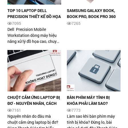
TOP 10 LAPTOP DELL
SAMSUNG GALAXY BOOK,
PRECISION THIẾT KẾ ĐỒ HỌA
BOOK PRO, BOOK PRO 360
CHUYÊN NGHIỆP.
MỞ BÁN TOÀN CẦU: THIẾT
7095
7265
KẾ ĐẸP, CẤU HÌNH NGON MÀ
Dell Precision Mobile
GIÁ CHỈ TỪ 20 TRIỆU
Workstation dòng máy hiệu
năng xử lý đồ họa cao, chuyên
dùng để thiết kế đồ họa
chuyên nghiệp và các ứng
dụng chuyên sâu.
CHUỘT CẢM ỨNG LAPTOP BỊ
BÀN PHÍM MÁY TÍNH BỊ
ĐƠ - NGUYÊN NHÂN, CÁCH
KHÓA PHẢI LÀM SAO?
KHẮC PHỤC NHANH
[HƯỚNG DẪN A-Z]
7161
7773
Nguyên nhân do đâu mà
Làm sao khi bàn phím máy
chuột cảm ứng laptop bị đơ?
tính bị khóa? Đừng lo, bài