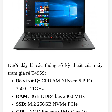
Dưới đây là các thông số kỹ thuật của máy
trạm giá rẻ T495S:
Bộ vi xử lý
: CPU AMD Ryzen 5 PRO
3500 2.1GHz
RAM
: 8GB DDR4 bus 2400 MHz
SSD
: M.2 256GB NVMe PCIe
GPU
: AMD Radeon (TM) Vega 10