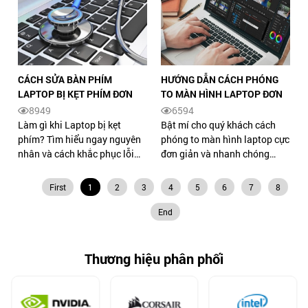
dưới đây.
CÁCH SỬA BÀN PHÍM
HƯỚNG DẪN CÁCH PHÓNG
LAPTOP BỊ KẸT PHÍM ĐƠN
TO MÀN HÌNH LAPTOP ĐƠN
GIẢN, NHANH NHẤT
GIẢN NHẤT
8949
6594
Làm gì khi Laptop bị kẹt
Bật mí cho quý khách cách
phím? Tìm hiểu ngay nguyên
phóng to màn hình laptop cực
nhân và cách khắc phục lỗi
đơn giản và nhanh chóng
laptop bị kẹt phím đơn giản,
cùng Thanh Giác qua bài viết
nhanh chóng cùng Thanh
dưới đây. Click xem ngay nhé.
First
1
2
3
4
5
6
7
8
Giác nhé.
End
Thương hiệu phân phối