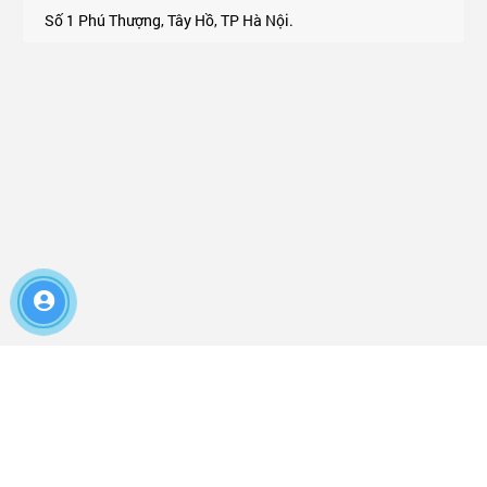
Số 1 Phú Thượng, Tây Hồ, TP Hà Nội.
Support 24/7: Phone, Zalo 0975.174.176 Mr An
Laptop Dell
Dell Precision
Dell Lattiude
Dell XPS
Dell Alienware
Dell G Series
Dell Vostro
Dell Inspiron