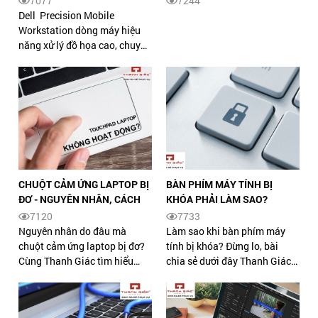
7077
7244
KẾ ĐẸP, CẤU HÌNH NGON MÀ
Dell Precision Mobile
GIÁ CHỈ TỪ 20 TRIỆU
Workstation dòng máy hiệu
năng xử lý đồ họa cao, chuyên
dùng để thiết kế đồ họa
chuyên nghiệp và các ứng
dụng chuyên sâu.
CHUỘT CẢM ỨNG LAPTOP BỊ
BÀN PHÍM MÁY TÍNH BỊ
ĐƠ - NGUYÊN NHÂN, CÁCH
KHÓA PHẢI LÀM SAO?
KHẮC PHỤC NHANH
[HƯỚNG DẪN A-Z]
7120
7733
Nguyên nhân do đâu mà
Làm sao khi bàn phím máy
chuột cảm ứng laptop bị đơ?
tính bị khóa? Đừng lo, bài
Cùng Thanh Giác tìm hiểu
chia sẻ dưới đây Thanh Giác
nguyên nhân và cách khắc
sẽ giúp bạn tìm rõ nguyên
phục lỗi chuột cảm ứng
nhân và cách khắc phục khi
laptop bị đơn qua bài viết
bàn phím máy tính bị khóa.