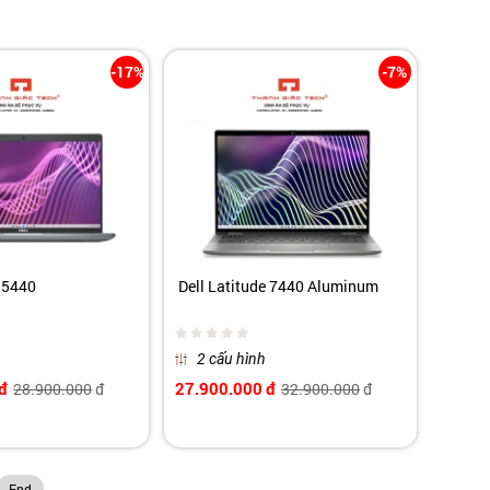
-17%
-7%
e 5440
Dell Latitude 7440 Aluminum
2 cấu hình
đ
27.900.000
đ
28.900.000
đ
32.900.000
đ
End