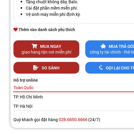
Tặng chuột không dây, Balo.
Cài đặt phần mềm miễn phí.
Vệ sinh máy miễn phí định kỳ.
Thêm vào danh sách yêu thích
MUA NGAY
MUA TRẢ GÓ
giao hàng tận nơi miễn phí
công ty tài chính - thẻ 
SO SÁNH
GỌI LẠI CHO T
Hỗ trợ online
Toàn Quốc
TP. Hồ Chí Minh
TP. Hà Nội
Quý khách gọi đặt hàng
028.6650.6666
(24/7)