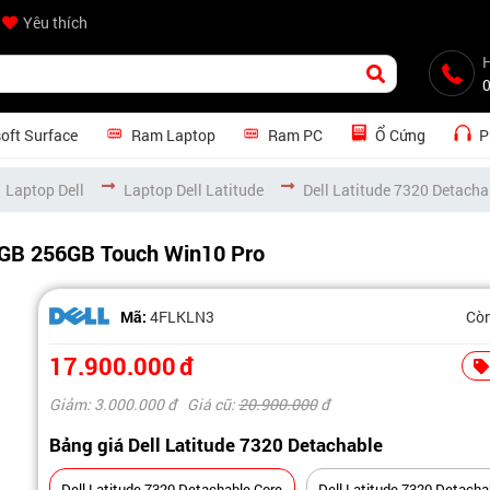
Yêu thích
H
oft Surface
Ram Laptop
Ram PC
Ổ Cứng
P
Laptop Dell
Laptop Dell Latitude
Dell Latitude 7320 Detacha
 8GB 256GB Touch Win10 Pro
Mã:
4FLKLN3
Cò
17.900.000
đ
Giảm: 3.000.000
đ
Giá cũ:
20.900.000
đ
Bảng giá Dell Latitude 7320 Detachable
Dell Latitude 7320 Detachable Core
Dell Latitude 7320 Detachable Core