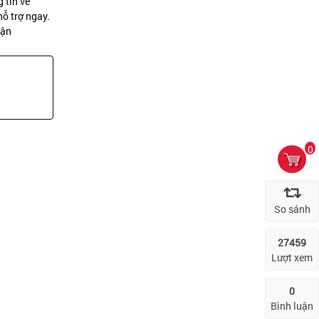
 tin về
ỗ trợ ngay.
uận
0
So sánh
ó vài phần tương tự với những dòng máy phân
27459
Lượt xem
g thiết bị này như là bảo mật vân tay ở mặt sau
0
Bình luận