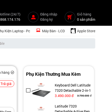
otline (24/7)
Đăng nhập
Giỏ hàng
0868.174.176
Đăng ký
0 sản phẩm
hụ Kiện Laptop - Pc
Máy Bàn - LCD
Apple Store
ble
n hàng
Phụ Kiện Thường Mua Kèm
Trả giá
Keyboard Dell Latitude
7320 Detachable 2-in-1
3.490.000
đ
3.790.000
đ
Latitude 7320
Detachable Active Pen