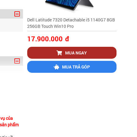
Dell Latitude 7320 Detachable i5 1140G7 8GB
256GB Touch Win10 Pro
17.900.000
đ
MUA NGAY
MUA TRẢ GÓP
 vụ của
ề sản phẩm