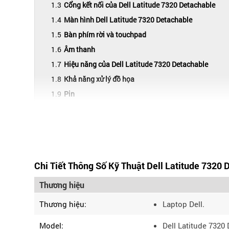
Cổng kết nối của Dell Latitude 7320 Detachable
Màn hình Dell Latitude 7320 Detachable
Bàn phím rời và touchpad
Âm thanh
Hiệu năng của Dell Latitude 7320 Detachable
Khả năng xử lý đồ họa
Pin
Webcam
Phần mềm
Những cam kết khi mua Dell Latitude 7320 Detachable 
Chi Tiết Thông Số Kỹ Thuật Dell Latitude 7320 
Bạn đang tìm hiểu về laptop
Dell Latitude 73
Thương hiệu
cùng nhanh chóng. Xem ngay bài viết của
Tha
Thương hiệu:
Laptop Dell.
Cấu tạo của Dell Latitude 7320 Deta
Model:
Dell Latitude 7320