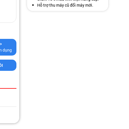
Hỗ trợ thu máy cũ đổi máy mới.
P
tín dụng
ÔI