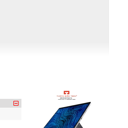
 sở hữu cho mình hiệu năng xử lý công việc vô
này nhé.