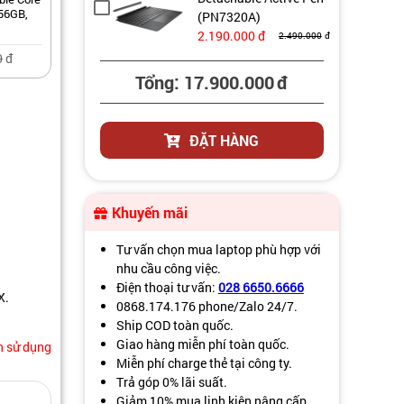
256GB,
(PN7320A)
2.190.000
đ
2.490.000
đ
0
đ
Tổng:
17.900.000
đ
ĐẶT HÀNG
Khuyến mãi
Tư vấn chọn mua laptop phù hợp với
nhu cầu công việc.
Điện thoại tư vấn:
028 6650.6666
X.
0868.174.176 phone/Zalo 24/7.
Ship COD toàn quốc.
Giao hàng miễn phí toàn quốc.
 sử dụng
Miễn phí charge thẻ tại công ty.
Trả góp 0% lãi suất.
Giảm 10% mua linh kiện nâng cấp.