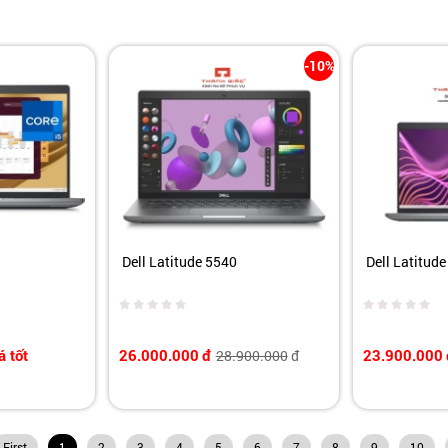
-10%
Dell Latitude 5540
Dell Latitud
á tốt
26.000.000
đ
23.900.000
28.900.000
đ
First
1
2
3
4
5
6
7
8
9
10