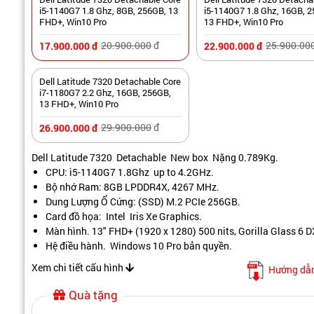
i5-1140G7 1.8 Ghz, 8GB, 256GB, 13
i5-1140G7 1.8 Ghz, 16GB, 
FHD+, Win10 Pro
13 FHD+, Win10 Pro
20.900.000
đ
25.900.00
17.900.000
đ
22.900.000
đ
Dell Latitude 7320 Detachable Core
i7-1180G7 2.2 Ghz, 16GB, 256GB,
13 FHD+, Win10 Pro
29.900.000
đ
26.900.000
đ
Dell Latitude 7320 Detachable New box Nặng 0.789Kg.
CPU: i5-1140G7 1.8Ghz up to 4.2GHz.
Bộ nhớ Ram: 8GB LPDDR4X, 4267 MHz.
Dung Lượng Ổ Cứng: (SSD) M.2 PCIe 256GB.
Card đồ họa: Intel Iris Xe Graphics.
Màn hình. 13" FHD+ (1920 x 1280) 500 nits, Gorilla Glass 6 D
Hệ điều hành. Windows 10 Pro bản quyền.
Xem chi tiết cấu hình
Hướng dẫn
Quà tặng