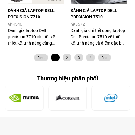
ĐÁNH GIÁ LAPTOP DELL
ĐÁNH GIÁ LAPTOP DELL
PRECISION 7710
PRECISION 7510
4546
5572
Đánh giá laptop Dell
Đánh giá chi tiết dòng laptop
precision 7710 chi tiết về
Dell Precision 7510 về thiết
thiết kế, tính năng cùng
kế, tính năng và điểm đặc biệt
những điểm vượt trội về cấu
trong thiết kế mang đến tiện
hình, hỗ trợ kết nối đa cổng
ích cho người dùng. XEM
First
1
2
3
4
End
thông minh. XEM NGAY.
NGAY.
Thương hiệu phân phối