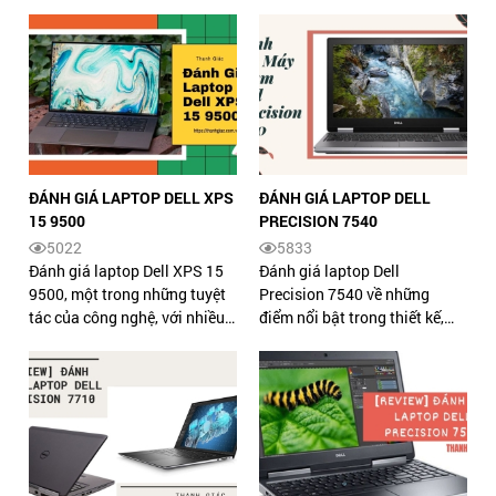
cùng khả năng hỗ trợ xử lý tác
người dùng để giúp bạn chọn
vụ theo yêu cầu. XEM NGAY.
mua được sản phẩm phù hợp.
XEM NGAY.
ĐÁNH GIÁ LAPTOP DELL XPS
ĐÁNH GIÁ LAPTOP DELL
15 9500
PRECISION 7540
5022
5833
Đánh giá laptop Dell XPS 15
Đánh giá laptop Dell
9500, một trong những tuyệt
Precision 7540 về những
tác của công nghệ, với nhiều
điểm nổi bật trong thiết kế,
điểm đặc biệt trong thiết kế,
tính năng, là dòng máy trạm
tính năng và cấu hình. XEM
cao cấp nhất, hỗ trợ người
NGAY.
dùng tối ưu. XEM NGAY.