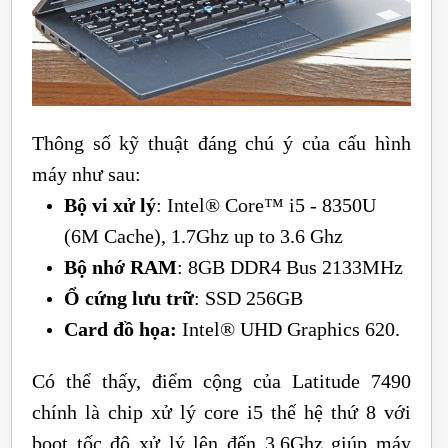
Thông số kỹ thuật đáng chú ý của cấu hình
máy như sau:
Bộ vi xử lý
: Intel® Core™ i5 - 8350U
(6M Cache), 1.7Ghz up to 3.6 Ghz
Bộ nhớ RAM
: 8GB DDR4 Bus 2133MHz
Ổ cứng lưu trữ
: SSD 256GB
Card đồ họa:
Intel® UHD Graphics 620.
Có thể thấy, điểm cộng của Latitude 7490
chính là chip xử lý core i5 thế hệ thứ 8 với
boot tốc độ xử lý lên đến 3.6Ghz giúp máy