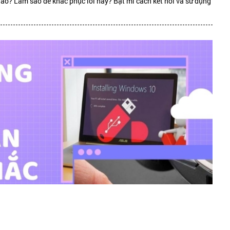
o? Làm sao để khắc phục lỗi này? Bật mí cách kết nối và sử dụng