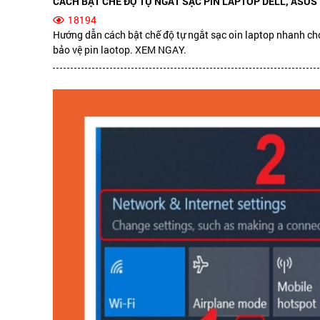
CÁCH BẬT CHẾ ĐỘ TỰ NGẮT SẠC PIN LAPTOP DELL, ASUS
18194
Hướng dẫn cách bật chế độ tự ngắt sạc oin laptop nhanh c
bảo vệ pin laotop. XEM NGAY.