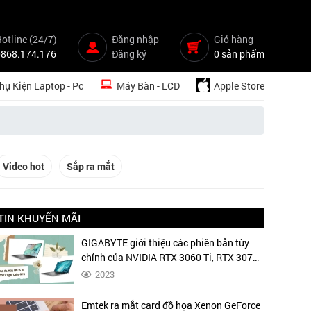
otline (24/7)
Đăng nhập
Giỏ hàng
0868.174.176
Đăng ký
0 sản phẩm
hụ Kiện Laptop - Pc
Máy Bàn - LCD
Apple Store
Video hot
Sắp ra mắt
TIN KHUYẾN MÃI
GIGABYTE giới thiệu các phiên bản tùy
chỉnh của NVIDIA RTX 3060 Ti, RTX 3070
16GB và RTX 3080 20GB, một đòn giáng
2023
mạnh vào đối thủ AMD và RDNA2
Emtek ra mắt card đồ họa Xenon GeForce