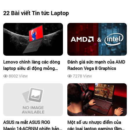
22 Bài viết Tin tức Laptop
Lenovo chình làng các dòng
Đánh giá sức mạnh của AMD
laptop siêu di động mỏng
Radeon Vega 8 Graphics
nhẹ độ bền cao phân khúc
8002 View
7278 View
doanh nhân doanh nghiệp
ASUS ra mắt ASUS ROG
Một số ưu nhược điểm của
Magic 14-ACRNM phiên bản
các loại laptop gaming tầm