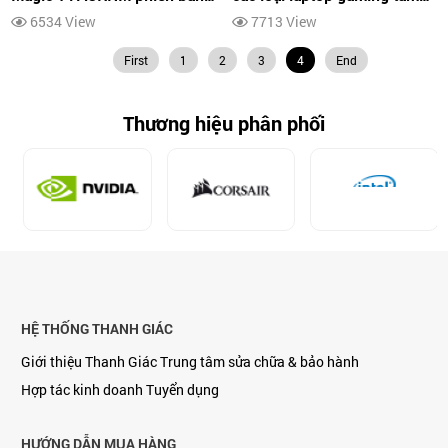
đặc biệt với bộ vi xử lý AMD
trung mà bạn nên lưu ý trước
6534 View
7713 View
Ryzen 9 cùng 32 GB RAM
khi chọn mua
First
1
2
3
4
End
Thương hiệu phân phối
HỆ THỐNG THANH GIÁC
Giới thiệu Thanh Giác
Trung tâm sửa chữa & bảo hành
Hợp tác kinh doanh
Tuyển dụng
HƯỚNG DẪN MUA HÀNG