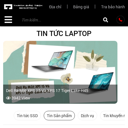
Địa chỉ
Bảng giá
Tra bảo hành
TIN TỨC LAPTOP
Dell Ra Mắt XPS 15 Và XPS 17 Tiger Lake-H45
3942 View
Tin tức SSD
Tin Sản phẩm
Dịch vụ
Tin khuyến m