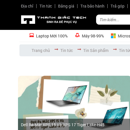
Địa chỉ
Tin tức
Bảng giá
Tra bảo hành
Trả góp
Laptop Mới 100%
Máy 98-99%
Micros
Trang chủ
Tin tức
Tin Sản phẩm
Tin t
Dell Ra Mắt XPS 15 Và XPS 17 Tiger Lake-H45