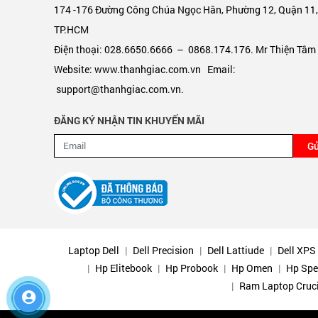
174 -176 Đường Công Chúa Ngọc Hân, Phường 12, Quận 11
TP.HCM
Điện thoại: 028.6650.6666 – 0868.174.176. Mr Thiện Tâm
Website: www.thanhgiac.com.vn Email:
support@thanhgiac.com.vn.
ĐĂNG KÝ NHẬN TIN KHUYẾN MÃI
Gử
Laptop Dell
Dell Precision
Dell Lattiude
Dell XPS
Hp Elitebook
Hp Probook
Hp Omen
Hp Spe
Ram Laptop Cruc