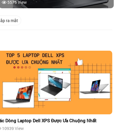
5575 View
ắp ra mắt
ác Dòng Laptop Dell XPS Được Ưa Chuộng Nhất
10939 View