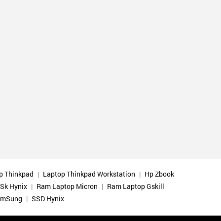
p Thinkpad
Laptop Thinkpad Workstation
Hp Zbook
Sk Hynix
Ram Laptop Micron
Ram Laptop Gskill
amSung
SSD Hynix