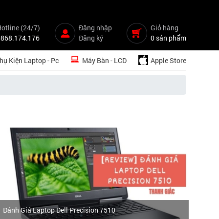
otline (24/7)
Đăng nhập
Giỏ hàng
0868.174.176
Đăng ký
0 sản phẩm
hụ Kiện Laptop - Pc
Máy Bàn - LCD
Apple Store
Các
1
Đánh Giá Laptop Dell Precision 7510