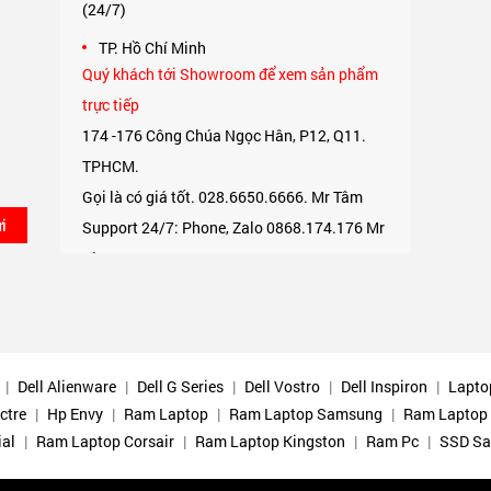
(24/7)
,
TP. Hồ Chí Minh
Quý khách tới Showroom để xem sản phẩm
trực tiếp
174 -176 Công Chúa Ngọc Hân, P12, Q11.
TPHCM.
Gọi là có giá tốt. 028.6650.6666. Mr Tâm
i
Support 24/7: Phone, Zalo 0868.174.176 Mr
Tâm.
TP. Hà Nội
Quý khách có thể qua văn phòng để xem trực
tiếp.
Số 1 Phú Thượng, Tây Hồ, TP Hà Nội.
Dell Alienware
Dell G Series
Dell Vostro
Dell Inspiron
Lapto
ctre
Hp Envy
Ram Laptop
Ram Laptop Samsung
Ram Laptop 
Support 24/7: Phone, Zalo 0975.174.176 Mr
ial
Ram Laptop Corsair
Ram Laptop Kingston
Ram Pc
SSD S
An