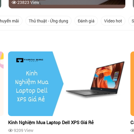
23823 View
khuyến mãi
Thủ thuật - Ứng dụng
Đánh giá
Video hot
S
Kinh Nghiệm Mua Laptop Dell XPS Giá Rẻ
C
9209 View