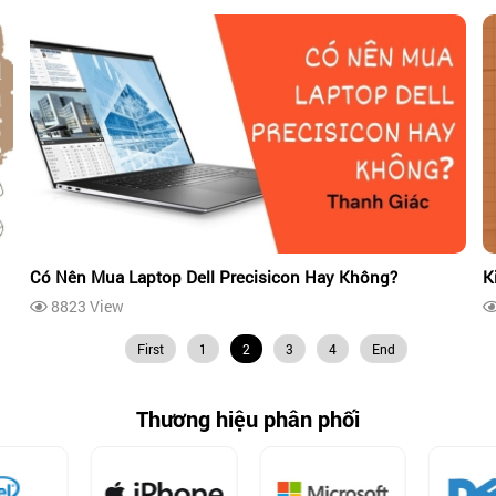
Có Nên Mua Laptop Dell Precisicon Hay Không?
K
8823 View
First
1
2
3
4
End
Thương hiệu phân phối