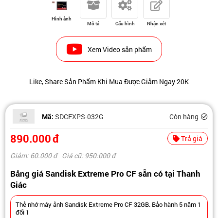
Hình ảnh
Mô tả
Cấu hình
Nhận xét
Xem Video sản phẩm
Like, Share Sản Phẩm Khi Mua Được Giảm Ngay 20K
Mã:
SDCFXPS-032G
Còn hàng
890.000
đ
Trả giá
Giảm: 60.000
đ
Giá cũ:
950.000
đ
Bảng giá Sandisk Extreme Pro CF sẵn có tại Thanh
Giác
Thẻ nhớ máy ảnh Sandisk Extreme Pro CF 32GB. Bảo hành 5 năm 1
đổi 1