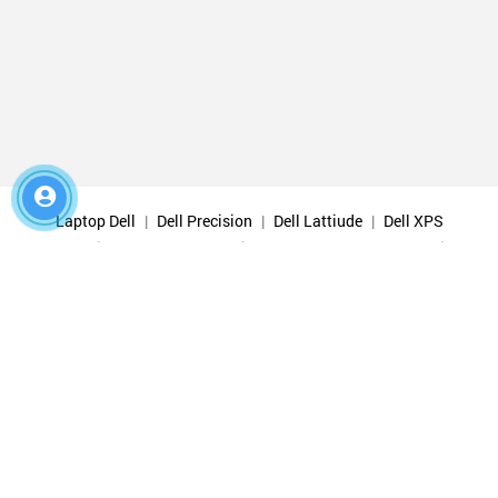
Laptop Dell
Dell Precision
Dell Lattiude
Dell XPS
Dell Alienware
Dell G Series
Dell Vostro
Dell Inspiron
Laptop Thinkpad
Laptop Thinkpad Workstation
Hp Zbook
Hp Elitebook
Hp Probook
Hp Omen
Hp Spectre
Hp Envy
Ram Laptop
Ram Laptop Samsung
Ram Laptop Sk Hynix
Ram Laptop Micron
Ram Laptop Gskill
Ram Laptop Crucial
Ram Laptop Corsair
Ram Laptop Kingston
Ram Pc
SSD SamSung
SSD Hynix