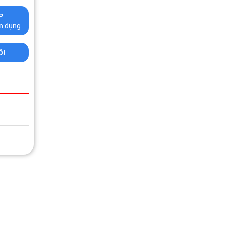
P
tín dụng
ÔI