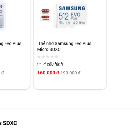
g Evo Plus
Thẻ nhớ Samsung Evo Plus
Micro SDXC
4 cấu hình
160.000
đ
0
đ
190.000
đ
Xem thêm
s SDXC