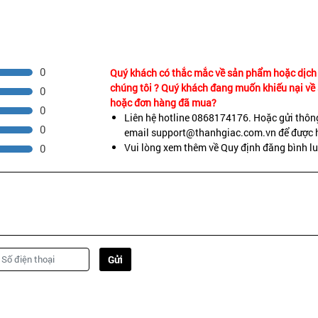
C
0
Quý khách có thắc mắc về sản phẩm hoặc dịch
chúng tôi ? Quý khách đang muốn khiếu nại v
0
hoặc đơn hàng đã mua?
0
Liên hệ hotline 0868174176. Hoặc gửi thông
0
email support@thanhgiac.com.vn để được h
0%, Full Box.
Vui lòng xem thêm về Quy định đăng bình l
0
phim, laptop....
Gửi
trong vòng 5 năm.