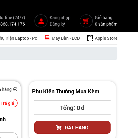
otline (24/7)
Đăng nhập
Giỏ hàng
0868.174.176
Đăng ký
0 sản phẩm
hụ Kiện Laptop - Pc
Máy Bàn - LCD
Apple Store
n hàng
Phụ Kiện Thường Mua Kèm
Trả giá
Tổng:
0
đ
anh
ĐẶT HÀNG