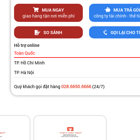
MUA NGAY
MUA TRẢ GÓ
giao hàng tận nơi miễn phí
công ty tài chính - thẻ 
SO SÁNH
GỌI LẠI CHO T
Hỗ trợ online
Toàn Quốc
TP. Hồ Chí Minh
TP. Hà Nội
Quý khách gọi đặt hàng
028.6650.6666
(24/7)