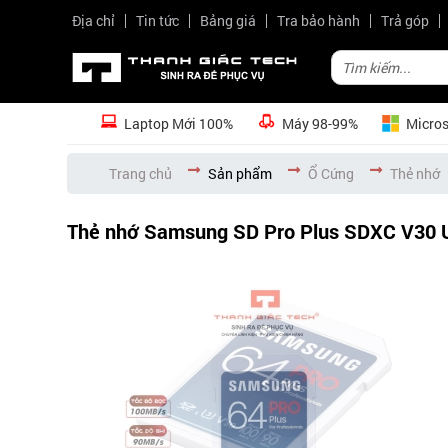
Địa chỉ
Tin tức
Bảng giá
Tra bảo hành
Trả góp
Laptop Mới 100%
Máy 98-99%
Micros
Trang chủ
Sản phẩm
Ổ Cứng
Thẻ nhớ
Thẻ nhớ Samsung SD Pro Plus SDXC V30