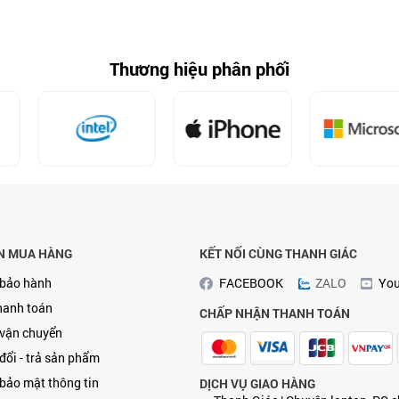
 gồm VAT 10%.
t buộc.
Thương hiệu phân phối
N MUA HÀNG
KẾT NỐI CÙNG THANH GIÁC
 bảo hành
FACEBOOK
ZALO
Yo
hanh toán
CHẤP NHẬN THANH TOÁN
 vận chuyển
đổi - trả sản phẩm
bảo mật thông tin
DỊCH VỤ GIAO HÀNG