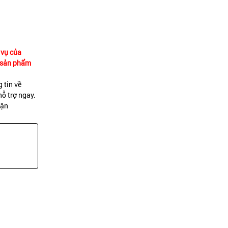
 vụ của
ề sản phẩm
 tin về
ỗ trợ ngay.
uận