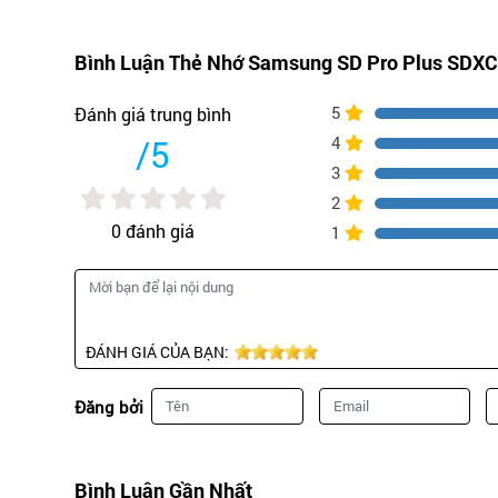
160 MB/s.
Bình Luận Thẻ Nhớ Samsung SD Pro Plus SDX
Tốc độ ghi
5
Đánh giá trung bình
120 MB/s.
/5
4
3
Xuất xứ
2
0 đánh giá
Chính hãng, Mới 10
1
Tương thích với
Máy ảnh, máy quay 
ĐÁNH GIÁ CỦA BẠN:
Bảo hành
Đăng bởi
Bảo hành 1 đổi 1 
Miễn phí lắp đặt
Bình Luận Gần Nhất