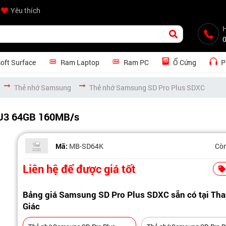
Yêu thích
H
oft Surface
Ram Laptop
Ram PC
Ổ Cứng
P
Thẻ nhớ Samsung
Thẻ nhớ Samsung SD Pro Plus SDXC
 U3 64GB 160MB/s
Mã:
MB-SD64K
Cò
Liên hệ để được giá tốt
Bảng giá Samsung SD Pro Plus SDXC sẵn có tại Th
Giác