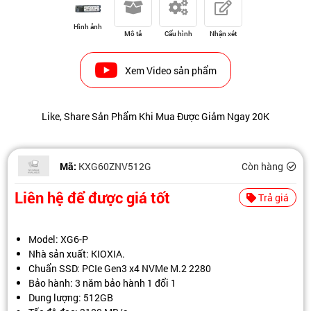
Hình ảnh
Mô tả
Cấu hình
Nhận xét
Xem Video sản phẩm
Like, Share Sản Phẩm Khi Mua Được Giảm Ngay 20K
Mã:
KXG60ZNV512G
Còn hàng
Liên hệ để được giá tốt
Trả giá
Model: XG6-P
Nhà sản xuất: KIOXIA.
Chuẩn SSD: PCIe Gen3 x4 NVMe M.2 2280
Bảo hành: 3 năm bảo hành 1 đổi 1
Dung lượng: 512GB