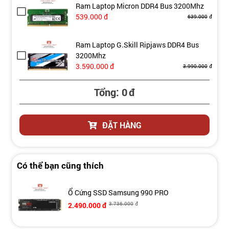
Ram Laptop Micron DDR4 Bus 3200Mhz
539.000
đ
639.000
đ
Ram Laptop G.Skill Ripjaws DDR4 Bus
3200Mhz
3.590.000
đ
3.990.000
đ
Tổng:
0
đ
ĐẶT HÀNG
Có thể bạn cũng thích
Ổ Cứng SSD Samsung 990 PRO
2.490.000
đ
3.736.000
đ