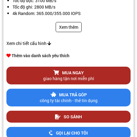
Tốc độ đọc: 3100 MB/s
Tốc độ ghi: 2800 MB/s
4k Random: 365.000/355.000 IOPS
NAND Flash: 96-layer BiCS FLASH™ 3D TLC
MTTF: 1,500,000 Hours
Xem thêm
Xem chi tiết cấu hình
Thêm vào danh sách yêu thích
MUA NGAY
giao hàng tận nơi miễn phí
MUA TRẢ GÓP
công ty tài chính - thẻ tín dụng
SO SÁNH
GỌI LẠI CHO TÔI