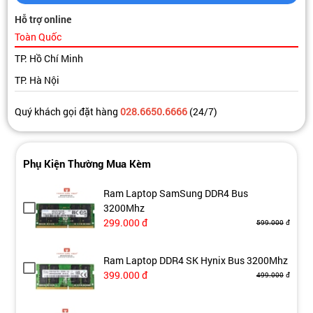
Hỗ trợ online
Toàn Quốc
TP. Hồ Chí Minh
TP. Hà Nội
Quý khách gọi đặt hàng
028.6650.6666
(24/7)
Phụ Kiện Thường Mua Kèm
Ram Laptop SamSung DDR4 Bus
3200Mhz
299.000
đ
599.000
đ
Ram Laptop DDR4 SK Hynix Bus 3200Mhz
399.000
đ
499.000
đ