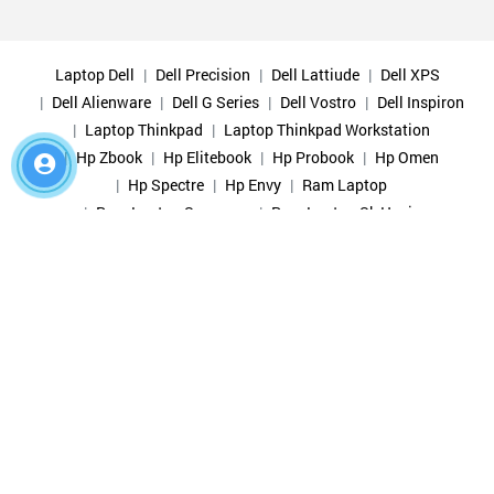
Laptop Dell
Dell Precision
Dell Lattiude
Dell XPS
Dell Alienware
Dell G Series
Dell Vostro
Dell Inspiron
Laptop Thinkpad
Laptop Thinkpad Workstation
Hp Zbook
Hp Elitebook
Hp Probook
Hp Omen
Hp Spectre
Hp Envy
Ram Laptop
Ram Laptop Samsung
Ram Laptop Sk Hynix
Ram Laptop Micron
Ram Laptop Gskill
Ram Laptop Crucial
Ram Laptop Corsair
Ram Laptop Kingston
Ram Pc
SSD SamSung
SSD Hynix
Copyright @2008 - 2020 by
Thanh Giác | Chuyên laptop, PC
chính hãng, nhập khẩu các loại
All rights reserved.
Bản quyền thuộc về Thanh Giác. Mã số doanh nghiệp:
0313816759 cấp ngày 19/05/2016 bởi Sở Kế hoạch và Đầu tư
TP.HCM