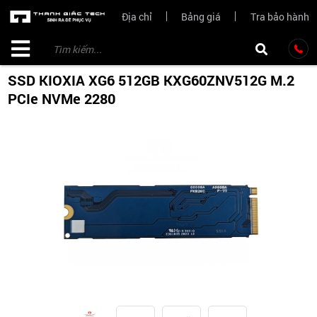
Địa chỉ
Bảng giá
Tra bảo hành
SSD KIOXIA XG6 512GB KXG60ZNV512G M.2
PCIe NVMe 2280