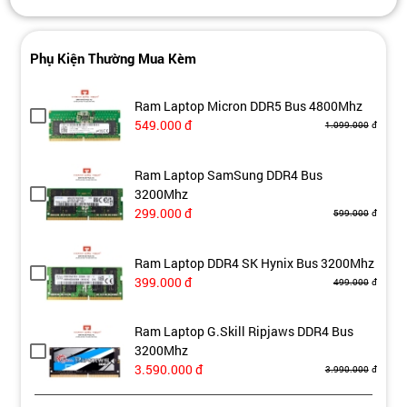
Phụ Kiện Thường Mua Kèm
Ram Laptop Micron DDR5 Bus 4800Mhz
549.000
đ
1.099.000
đ
Ram Laptop SamSung DDR4 Bus
3200Mhz
299.000
đ
599.000
đ
Ram Laptop DDR4 SK Hynix Bus 3200Mhz
399.000
đ
499.000
đ
Ram Laptop G.Skill Ripjaws DDR4 Bus
3200Mhz
3.590.000
đ
3.990.000
đ