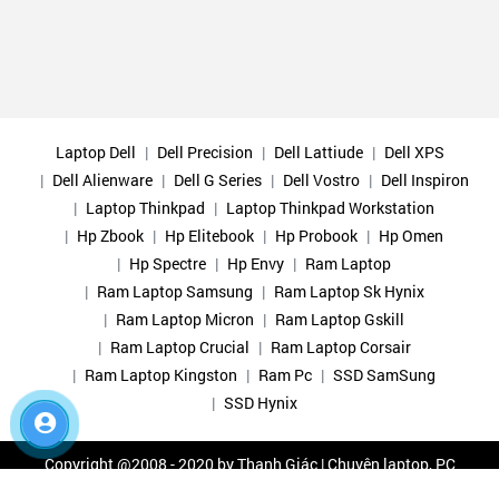
Laptop Dell
Dell Precision
Dell Lattiude
Dell XPS
Dell Alienware
Dell G Series
Dell Vostro
Dell Inspiron
Laptop Thinkpad
Laptop Thinkpad Workstation
Hp Zbook
Hp Elitebook
Hp Probook
Hp Omen
Hp Spectre
Hp Envy
Ram Laptop
Ram Laptop Samsung
Ram Laptop Sk Hynix
Ram Laptop Micron
Ram Laptop Gskill
Ram Laptop Crucial
Ram Laptop Corsair
Ram Laptop Kingston
Ram Pc
SSD SamSung
SSD Hynix
Copyright @2008 - 2020 by
Thanh Giác | Chuyên laptop, PC
chính hãng, nhập khẩu các loại
All rights reserved.