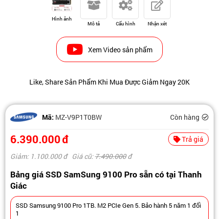
Hình ảnh
Mô tả
Cấu hình
Nhận xét
Xem Video sản phẩm
Like, Share Sản Phẩm Khi Mua Được Giảm Ngay 20K
Mã:
MZ-V9P1T0BW
Còn hàng
6.390.000
đ
Trả giá
Giảm: 1.100.000
đ
Giá cũ:
7.490.000
đ
Bảng giá SSD SamSung 9100 Pro sẵn có tại Thanh
Giác
SSD Samsung 9100 Pro 1TB. M2 PCIe Gen 5. Bảo hành 5 năm 1 đổi
1