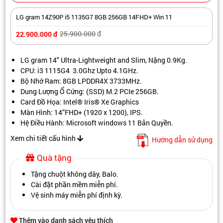
LG gram 14Z90P i5 1135G7 8GB 256GB 14FHD+ Win 11
25.900.000
đ
22.900.000
đ
LG gram 14" Ultra-Lightweight and Slim, Nặng 0.9Kg.
CPU: i3 1115G4 3.0Ghz Upto 4.1GHz.
Bộ Nhớ Ram: 8GB LPDDR4X 3733MHz.
Dung Lượng Ổ Cứng: (SSD) M.2 PCIe 256GB.
Card Đồ Họa: Intel® Iris® Xe Graphics
Màn Hình: 14”FHD+ (1920 x 1200), IPS.
Hệ Điều Hành: Microsoft windows 11 Bản Quyền.
Xem chi tiết cấu hình
Hướng dẫn sử dụng
Quà tặng
Tặng chuột không dây, Balo.
Cài đặt phần mềm miễn phí.
Vệ sinh máy miễn phí định kỳ.
Thêm vào danh sách yêu thích