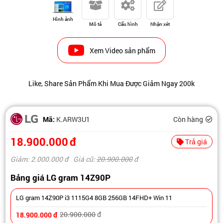
Hình ảnh
Mô tả
Cấu hình
Nhận xét
Xem Video sản phẩm
Like, Share Sản Phẩm Khi Mua Được Giảm Ngay 200k
Mã:
K.ARW3U1
Còn hàng
18.900.000
đ
Trả giá
Giảm: 2.000.000
đ
Giá cũ:
20.900.000
đ
Bảng giá LG gram 14Z90P
LG gram 14Z90P i3 1115G4 8GB 256GB 14FHD+ Win 11
20.900.000
đ
18.900.000
đ