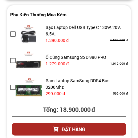
Phụ Kiện Thường Mua Kèm
Sạc Laptop Dell USB Type C 130W, 20V,
6.5A.
1.390.000
đ
1.590.000
đ
Ổ Cứng Samsung SSD 980 PRO
1.279.000
đ
1.919.000
đ
Ram Laptop SamSung DDR4 Bus
3200Mhz
299.000
đ
599.000
đ
Tổng:
18.900.000
đ
ĐẶT HÀNG