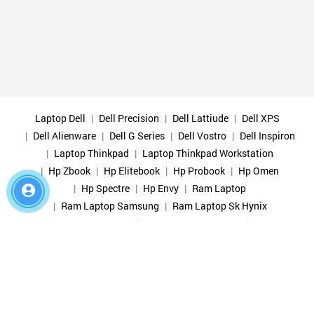
Laptop Dell
Dell Precision
Dell Lattiude
Dell XPS
Dell Alienware
Dell G Series
Dell Vostro
Dell Inspiron
Laptop Thinkpad
Laptop Thinkpad Workstation
Hp Zbook
Hp Elitebook
Hp Probook
Hp Omen
Hp Spectre
Hp Envy
Ram Laptop
Ram Laptop Samsung
Ram Laptop Sk Hynix
Ram Laptop Micron
Ram Laptop Gskill
Ram Laptop Crucial
Ram Laptop Corsair
Ram Laptop Kingston
Ram Pc
SSD SamSung
SSD Hynix