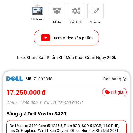
Hình ảnh
Mô tả
Cấu hình
Nhận xét
Xem Video sản phẩm
Like, Share Sản Phẩm Khi Mua Được Giảm Ngay 200k
Mã:
71003348
Còn hàng
17.250.000
đ
Trả giá
Giảm: 1.650.000
đ
Giá cũ:
18.900.000
đ
Bảng giá Dell Vostro 3420
Dell Vostro 3420 Core i5-1235U, Ram 8GB, SSD 512GB, 14.0 FHD,
Iris Xe Graphics, Win11 Bản Quyền , Office Home & Student 2021.