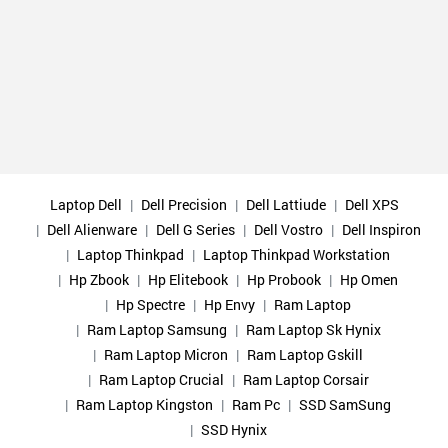
Laptop Dell
Dell Precision
Dell Lattiude
Dell XPS
Dell Alienware
Dell G Series
Dell Vostro
Dell Inspiron
Laptop Thinkpad
Laptop Thinkpad Workstation
Hp Zbook
Hp Elitebook
Hp Probook
Hp Omen
Hp Spectre
Hp Envy
Ram Laptop
Ram Laptop Samsung
Ram Laptop Sk Hynix
Ram Laptop Micron
Ram Laptop Gskill
Ram Laptop Crucial
Ram Laptop Corsair
Ram Laptop Kingston
Ram Pc
SSD SamSung
SSD Hynix