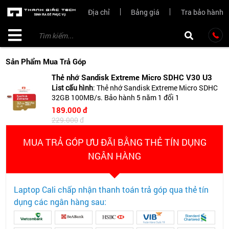
Địa chỉ
Bảng giá
Tra bảo hành
Sản Phẩm Mua Trả Góp
Thẻ nhớ Sandisk Extreme Micro SDHC V30 U3
List cấu hình
:
Thẻ nhớ Sandisk Extreme Micro SDHC
32GB 100MB/s. Bảo hành 5 năm 1 đổi 1
189.000
đ
229.000
đ
MUA TRẢ GÓP ƯU ĐÃI BẰNG THẺ TÍN DỤNG
NGÂN HÀNG
Laptop Cali chấp nhận thanh toán trả góp qua thẻ tín
dụng các ngân hàng sau: