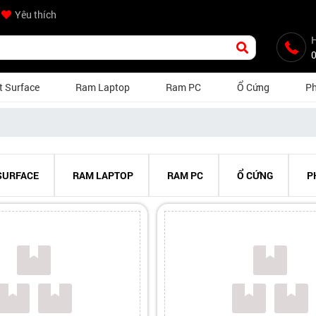
Yêu thích
H
t Surface
Ram Laptop
Ram PC
Ổ Cứng
Ph
SURFACE
RAM LAPTOP
RAM PC
Ổ CỨNG
P