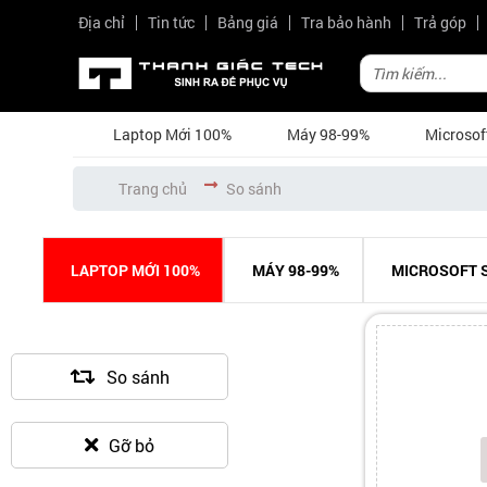
Địa chỉ
Tin tức
Bảng giá
Tra bảo hành
Trả góp
Laptop Mới 100%
Máy 98-99%
Microsof
Trang chủ
So sánh
LAPTOP MỚI 100%
MÁY 98-99%
MICROSOFT 
So sánh
Gỡ bỏ